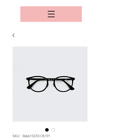
SKU : 366615376135191